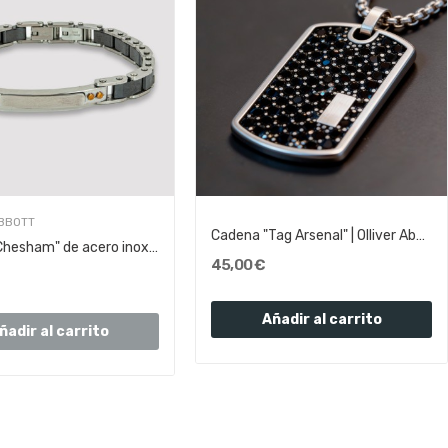
ABBOTT
Cadena "Tag Arsenal" | Olliver Abbott
Pulsera "Chesham" de acero inoxidable y...
45,00 €
Añadir al carrito
ñadir al carrito