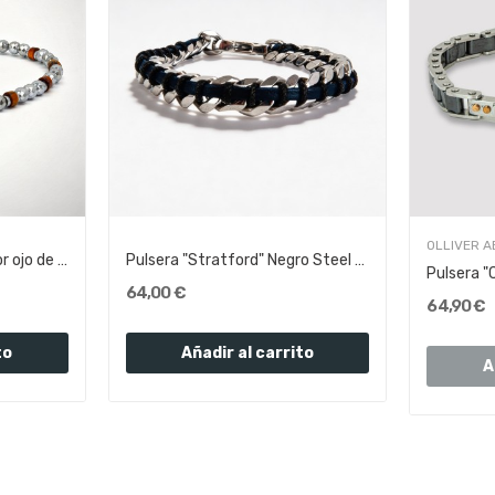
OLLIVER 
Pulsera "Green Park" color ojo de tigre |...
Pulsera "Stratford" Negro Steel Vegan leather...
64,00 €
64,90 €
to
Añadir al carrito
A