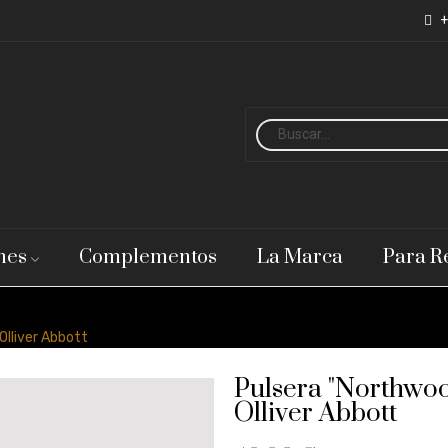
+
nes
Complementos
La Marca
Para R
Olliver Abbott
Pulsera "Northwoo
Olliver Abbott