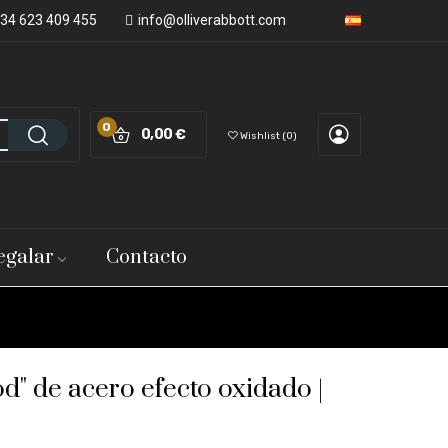
34 623 409 455
info@olliverabbott.com
0
0,00 €
Wishlist
0
egalar
Contacto
d" de acero efecto oxidado |