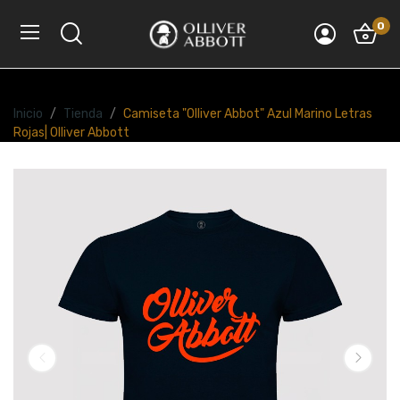
0
Inicio
Tienda
Camiseta "Olliver Abbot" Azul Marino Letras
Rojas| Olliver Abbott