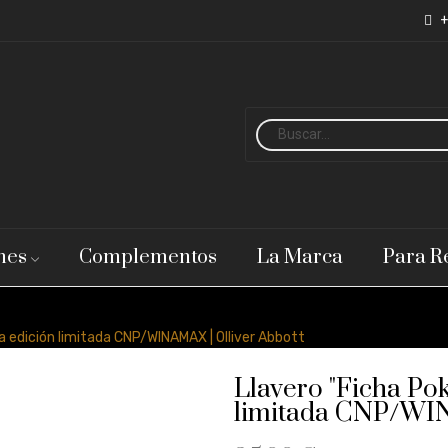
+
nes
Complementos
La Marca
Para R
da edición limitada CNP/WINAMAX | Olliver Abbott
Llavero "Ficha Pok
limitada CNP/WIN