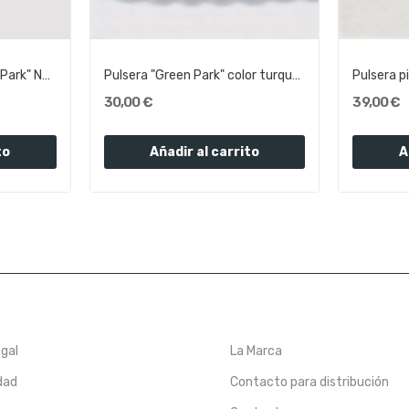
Pulsera Zirconitas "Moor Park" Negro | Olliver...
Pulsera "Green Park" color turquesa | Olliver...
30,00 €
39,00 €
to
Añadir al carrito
A
egal
La Marca
dad
Contacto para distribución