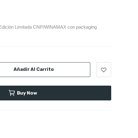
Edición Limitada
CNP/WINAMAX
con packaging
Añadir Al Carrito
Buy Now