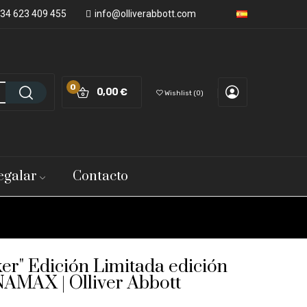
34 623 409 455
info@olliverabbott.com
0
0,00 €
Wishlist
0
egalar
Contacto
er" Edición Limitada edición
AMAX | Olliver Abbott