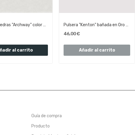
Pulsera piedras "Archway" color Ojo de tigre |...
Pulsera "Kenton" bañada en Oro 18k | Olliver...
46,00 €
ñadir al carrito
Añadir al carrito
Guía de compra
Producto