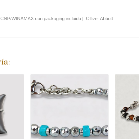
a
CNP/WINAMAX
con packaging incluido | Olliver Abbott
ía: