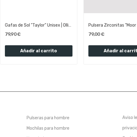
Gafas de Sol "Taylor" Unisex | Olliver Abbott
79,90 €
79,00 €
Añadir al carrito
Añadir al carri
Aviso l
Pulseras para hombre
privaci
Mochilas para hombre