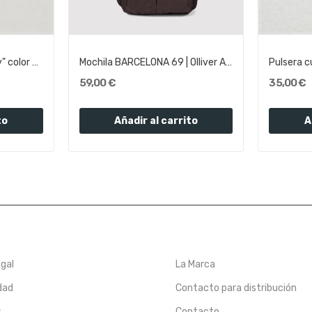
Pulsera piedras "Archway" color azul | Olliver...
Mochila BARCELONA 69 | Olliver Abbott
59,00 €
35,00 €
to
Añadir al carrito
A
egal
La Marca
dad
Contacto para distribución
s
Contacto