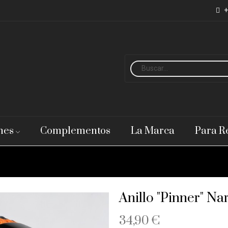
+
nes
Complementos
La Marca
Para R
Anillo "Pinner" Nar
34,90 €