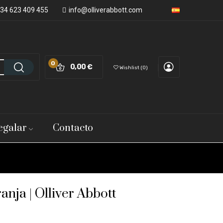
34 623 409 455
info@olliverabbott.com
0
0,00 €
Wishlist
0
egalar
Contacto
anja | Olliver Abbott