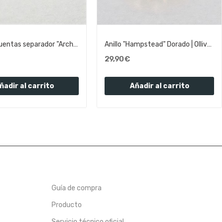
Pulsera cuentas separador "Archway" color Rojo...
Anillo "Hampstead" Dorado | Olliver Abbott
29,90 €
ñadir al carrito
Añadir al carrito
Guía de compra
Producto
Servicio técnico oficial