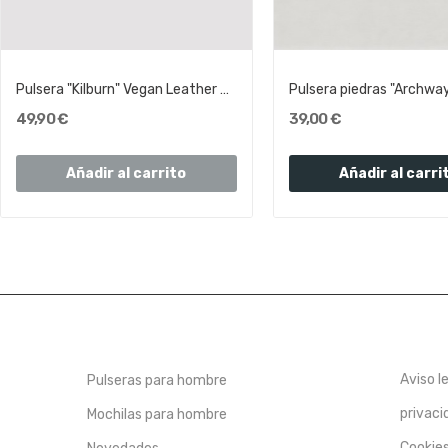
Pulsera "Kilburn" Vegan Leather con cadena |...
49,90 €
39,00 €
Añadir al carrito
Añadir al carri
Aviso l
Pulseras para hombre
privaci
Mochilas para hombre
Cookie